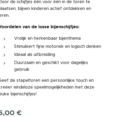
Door de schijfjes één voor één in de toren te
plaatsen, blijven kinderen actief ontdekken en
leren.
Voordelen van de losse bijenschijfjes:
Vrolijk en herkenbaar bijenthema
Stimuleert fijne motoriek en logisch denken
Ideaal als uitbreiding
Duurzaam en geschikt voor dagelijks
gebruik
Geef de stapeltoren een persoonlijke touch en
creëer eindeloze speelmogelijkheden met deze
leuke bijenschijfjes! 🐝💛
5,00
€