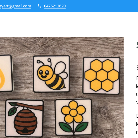
ksyart@gmail.com
0476213620