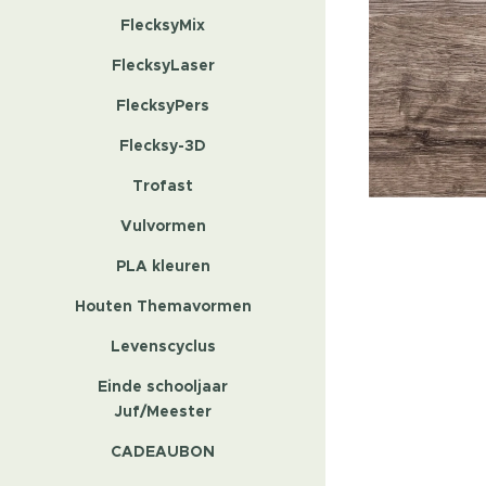
FlecksyMix
FlecksyLaser
FlecksyPers
Flecksy-3D
Trofast
Vulvormen
PLA kleuren
Houten Themavormen
Levenscyclus
Einde schooljaar
Juf/Meester
CADEAUBON