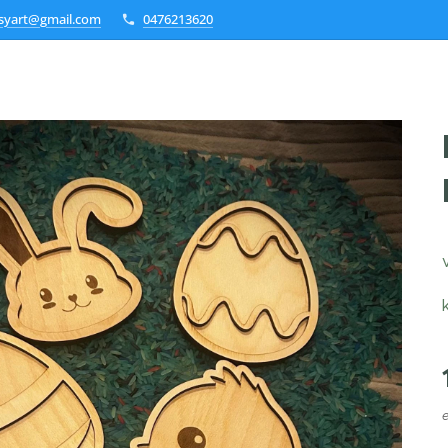
ksyart@gmail.com
0476213620