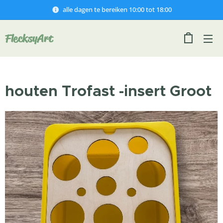
alle dagen te bereiken 10:00 tot 18:00
FlecksyArt
houten Trofast -insert Groot