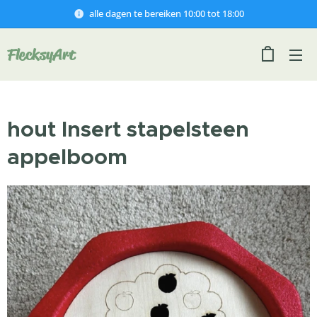
alle dagen te bereiken 10:00 tot 18:00
FlecksyArt
hout Insert stapelsteen
appelboom